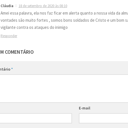
Cláudia
18 de setembro de 2020 às 08:10
Amei essa palavra, ela nos faz ficar em alerta quanto a nossa vida da alm
vontades são muito fortes , somos bons soldados de Cristo e um bom 
vigilante contra os ataques do inimigo
Responder
UM COMENTÁRIO
ntário
*
E-mail