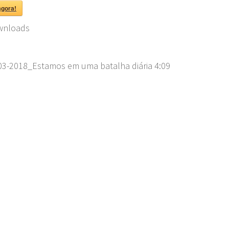
agora!
nloads
03-2018_Estamos em uma batalha diária
4:09
.png"