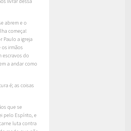
os livrar dessa
e abrem e o
alha começa!
 Paulo a igreja
 os irmãos
m escravos do
ssem a andar como
ura é; as coisas
ãos que se
i pelo Espírito, e
arne luta contra