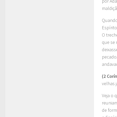
por Adã
maldiçã
Quando
Espírit
O trech
que se 
deixass
pecado.
andavam
(2 Corí
velhas 
Veja o 
reunia
de form