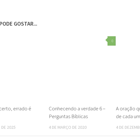
PODE GOSTAR...
0
certo, errado é
Conhecendo a verdade 6 –
A oração q
Perguntas Bíblicas
de cada um
 DE 2025
4 DE MARÇO DE 2020
4 DE DEZEMB