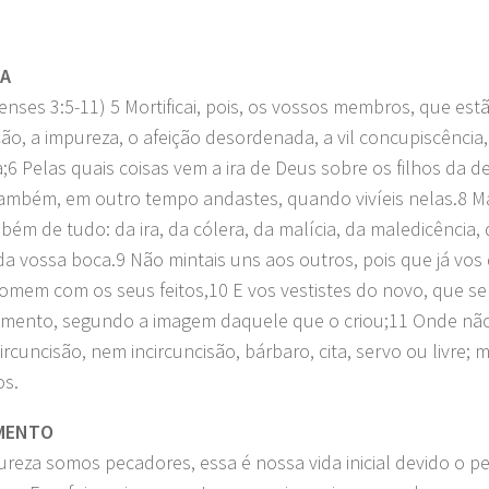
RA
enses 3:5-11) 5 Mortificai, pois, os vossos membros, que estã
ção, a impureza, o afeição desordenada, a vil concupiscência,
ia;6 Pelas quais coisas vem a ira de Deus sobre os filhos da 
também, em outro tempo andastes, quando vivíeis nelas.8 Ma
bém de tudo: da ira, da cólera, da malícia, da maledicência,
da vossa boca.9 Não mintais uns aos outros, pois que já vos
omem com os seus feitos,10 E vos vestistes do novo, que se
mento, segundo a imagem daquele que o criou;11 Onde nã
ircuncisão, nem incircuncisão, bárbaro, cita, servo ou livre; m
os.
MENTO
ureza somos pecadores, essa é nossa vida inicial devido o 