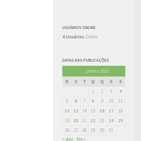
USUÁRIOS ONLINE
4 Usuários
Online
DATAS DAS PUBLICAÇÕES
janeiro 2025
D
S
T
Q
Q
S
S
1
2
3
4
5
6
7
8
9
10
11
12
13
14
15
16
17
18
19
20
21
22
23
24
25
26
27
28
29
30
31
« dez
fev »