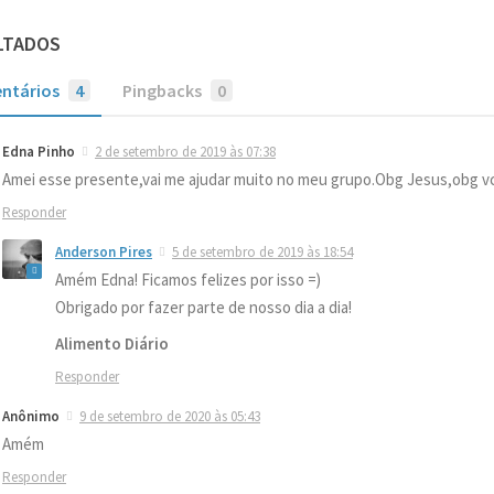
LTADOS
ntários
4
Pingbacks
0
Edna Pinho
2 de setembro de 2019 às 07:38
Amei esse presente,vai me ajudar muito no meu grupo.Obg Jesus,obg vc
Responder
Anderson Pires
5 de setembro de 2019 às 18:54
Amém Edna! Ficamos felizes por isso =)
Obrigado por fazer parte de nosso dia a dia!
Alimento Diário
Responder
Anônimo
9 de setembro de 2020 às 05:43
Amém
Responder