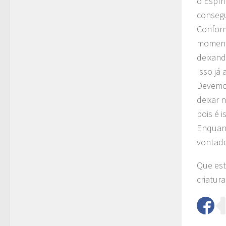
o Espír
consegu
Conform
momento
deixand
Isso j
Devemos
deixar 
pois é 
Enquant
vontade
Que est
criatur