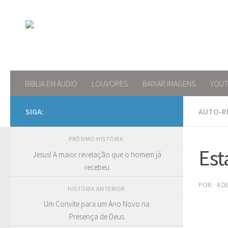
Skip to content
BÍBLIA EM ÁUDIO
LOUVORES
BAIXAR IMAGENS
YOU
SIGA:
AUTO-R
PRÓXIMO HISTÓRIA
Est
Jesus! A maior revelação que o homem já
recebeu
POR
·
4 D
HISTÓRIA ANTERIOR
Um Convite para um Ano Novo na
Presença de Deus