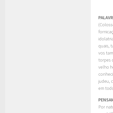
PALAV
(Coloss
fornica
idolatr
quais, 
vos tam
torpes 
velho h
conheci
judeu, c
em tod
PENSA
Por nat