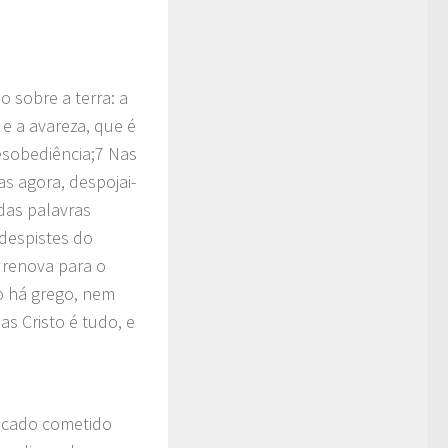
o sobre a terra: a
 e a avareza, que é
desobediência;7 Nas
s agora, despojai-
 das palavras
 despistes do
 renova para o
o há grego, nem
as Cristo é tudo, e
pecado cometido