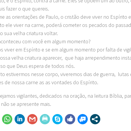
ito, e o Espírito, contra a carne. Eles se opõem um ao outr
is fazer o que quereis.
e as orientações de Paulo, o cristão deve viver no Espírito
 ele viver na carne, poderá cometer os pecados do passado
o sua velha criatura voltar.
á aconteceu com você em algum momento?
 viver em Espírito e se em algum momento por falta de vigi
nossa velha criatura aparecer, que haja arrependimento inst
isso que Deus espera de todos nós.
o estivermos nesse corpo, viveremos dias de guerra, lutas d
s de nossa carne as as vontades do Espírito.
ejamos vigilantes, dedicados na oração, na leitura Bíblia, p
a não se apresente mais.