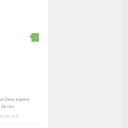
0
ue Deus espera
 de nós
RO DE 2020