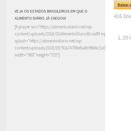
Baixar 
VEJA OS ESTADOS BRASILEIROS EM QUE O
416
Dow
ALIMENTO DIÁRIO JÁ CHEGOU!
[fvplayer src="https://alimentodiario.net/wp-
content/uploads/2018/03/AlimentoDiarioBrasilM.mp4"
20-
splash="https://alimentodiario.net/wp-
content/uploads/2018/03/50a24790e6a8b9666c1a0c6b2a87ad5d2
width="960" height="720"]