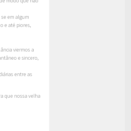
o, de modo que não
 e se em algum
 e até piores,
lância viermos a
antâneo e sincero,
iárias entre as
ara que nossa velha