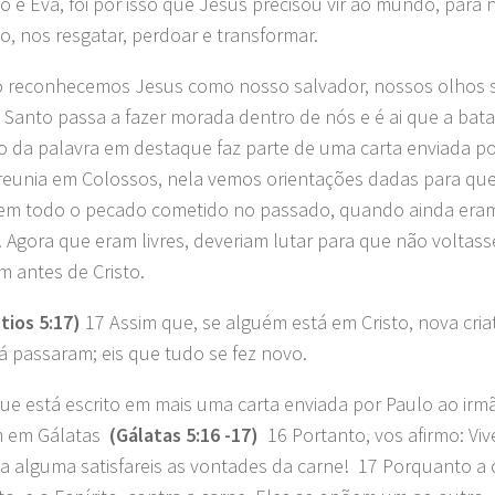
o e Eva, foi por isso que Jesus precisou vir ao mundo, para n
o, nos resgatar, perdoar e transformar.
 reconhecemos Jesus como nosso salvador, nossos olhos s
o Santo passa a fazer morada dentro de nós e é ai que a bat
o da palavra em destaque faz parte de uma carta enviada por
reunia em Colossos, nela vemos orientações dadas para que
em todo o pecado cometido no passado, quando ainda era
 Agora que eram livres, deveriam lutar para que não volta
 antes de Cristo.
ntios 5:17)
17 Assim que, se alguém está em Cristo, nova criat
já passaram; eis que tudo se fez novo.
que está escrito em mais uma carta enviada por Paulo ao irm
m em Gálatas
(Gálatas 5:16 -17)
16
Portanto, vos afirmo: Vive
a alguma satisfareis as vontades da carne! 17
Porquanto a c