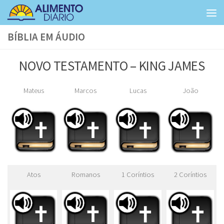
Skip to content
BÍBLIA EM ÁUDIO
NOVO TESTAMENTO – KING JAMES
Mateus
Marcos
Lucas
João
Atos
Romanos
1 Coríntios
2 Coríntios