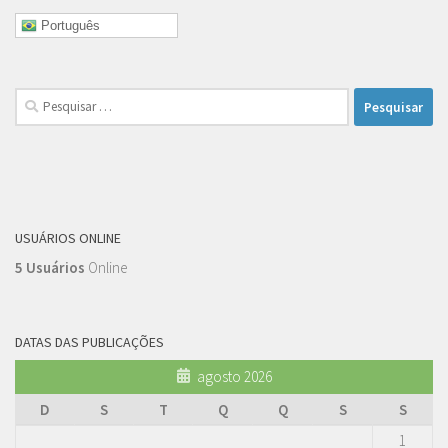
Português
Pesquisar
por:
USUÁRIOS ONLINE
5 Usuários
Online
DATAS DAS PUBLICAÇÕES
agosto 2026
D
S
T
Q
Q
S
S
1