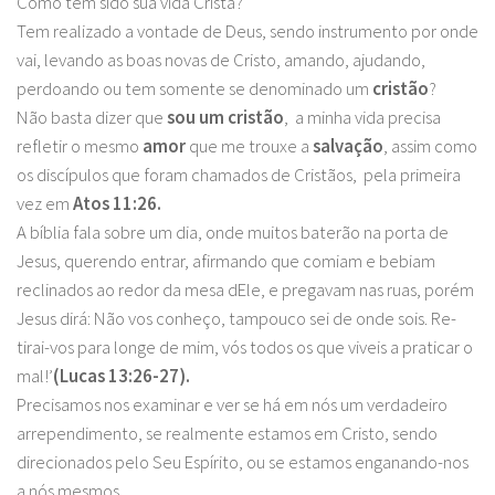
Como tem sido sua vida Cristã?
Tem realizado a vontade de Deus, sendo instrumento por onde
vai, levando as boas novas de Cristo, amando, ajudando,
perdoando ou tem somente se denominado um
cristão
?
Não basta dizer que
sou um cristão
, a minha vida precisa
refletir o mesmo
amor
que me trouxe a
salvação
, assim como
os discípulos que foram chamados de Cristãos, pela primeira
vez em
Atos 11:26.
A bíblia fala sobre um dia, onde muitos baterão na porta de
Jesus, querendo entrar, afirmando que comiam e bebiam
reclinados ao redor da mesa dEle, e pregavam nas ruas, porém
Jesus dirá: Não vos conheço, tampouco sei de onde sois. Re-
tirai-vos para longe de mim, vós todos os que viveis a praticar o
mal!’
(Lucas 13:26-27).
Precisamos nos examinar e ver se há em nós um verdadeiro
arrependimento, se realmente estamos em Cristo, sendo
direcionados pelo Seu Espírito, ou se estamos enganando-nos
a nós mesmos.