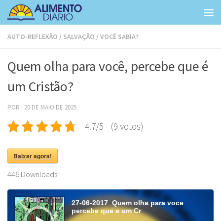
Skip to content
AUTO-REFLEXÃO
/
SALVAÇÃO
/
VOCÊ SABIA?
Quem olha para você, percebe que é
um Cristão?
POR
·
20 DE MAIO DE 2025
4.7/5 - (9 votos)
Baixar agora!
446
Downloads
Tocador
de
27-06-2017_Quem olha para voce
áudio
percebe que e um Cr