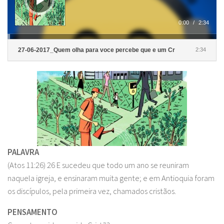
0:00
/
2:34
27-06-2017_Quem olha para voce percebe que e um Cr
2:34
PALAVRA
(Atos 11:26) 26 E sucedeu que todo um ano se reuniram
naquela igreja, e ensinaram muita gente; e em Antioquia foram
os discípulos, pela primeira vez, chamados cristãos.
PENSAMENTO