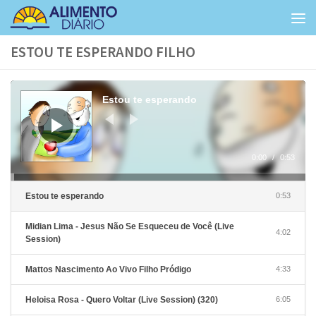
Skip to content
ESTOU TE ESPERANDO FILHO
Tocador
de
Estou te esperando
áudio
0:00
/
0:53
Estou te esperando
0:53
Midian Lima - Jesus Não Se Esqueceu de Você (Live
4:02
Session)
Mattos Nascimento Ao Vivo Filho Pródigo
4:33
Heloisa Rosa - Quero Voltar (Live Session) (320)
6:05