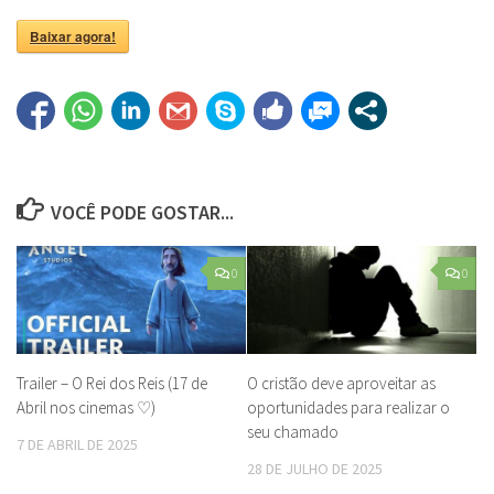
Baixar agora!
VOCÊ PODE GOSTAR...
0
0
Trailer – O Rei dos Reis (17 de
O cristão deve aproveitar as
Abril nos cinemas ♡)
oportunidades para realizar o
seu chamado
7 DE ABRIL DE 2025
28 DE JULHO DE 2025