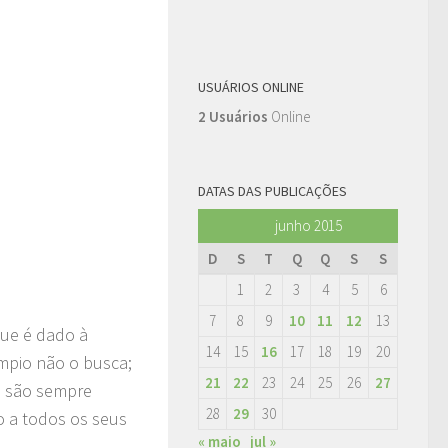
USUÁRIOS ONLINE
2 Usuários
Online
DATAS DAS PUBLICAÇÕES
junho 2015
D
S
T
Q
Q
S
S
1
2
3
4
5
6
7
8
9
10
11
12
13
que é dado à
14
15
16
17
18
19
20
ímpio não o busca;
21
22
23
24
25
26
27
s são sempre
28
29
30
to a todos os seus
« maio
jul »