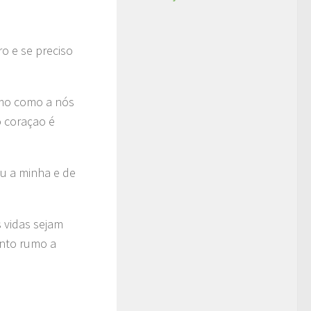
o e se preciso
imo como a nós
 coraçao é
u a minha e de
s vidas sejam
anto rumo a