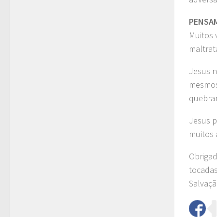
PENSA
Muitos 
maltrat
Jesus n
mesmos.
quebran
Jesus p
muitos 
Obrigad
tocadas
Salvaçã