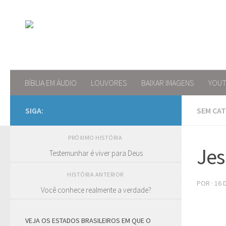
Skip to content
BÍBLIA EM ÁUDIO
LOUVORES
BAIXAR IMAGENS
YOU
SIGA:
SEM CA
PRÓXIMO HISTÓRIA
Jes
Testemunhar é viver para Deus
HISTÓRIA ANTERIOR
POR
·
16 
Você conhece realmente a verdade?
VEJA OS ESTADOS BRASILEIROS EM QUE O