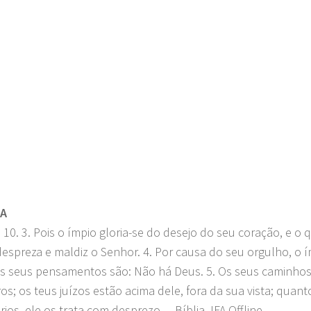
.png"
RA
 10. 3. Pois o ímpio gloria-se do desejo do seu coração, e o 
despreza e maldiz o Senhor. 4. Por causa do seu orgulho, o 
s seus pensamentos são: Não há Deus. 5. Os seus caminho
os; os teus juízos estão acima dele, fora da sua vista; quan
rios, ele os trata com desprezo. – Bíblia JFA Offline