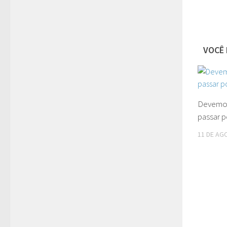
VOCÊ 
Devemos
passar 
11 DE AG