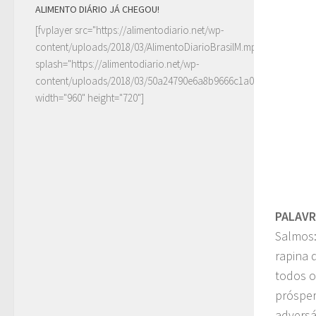
ALIMENTO DIÁRIO JÁ CHEGOU!
[fvplayer src="https://alimentodiario.net/wp-
content/uploads/2018/03/AlimentoDiarioBrasilM.mp4"
splash="https://alimentodiario.net/wp-
content/uploads/2018/03/50a24790e6a8b9666c1a0c6b2a87ad5d2
width="960" height="720"]
PALAV
Salmos:
rapina 
todos o
prósper
adversá