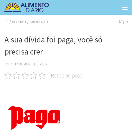
Skip to content
FÉ
/
PERDÃO
/
SALVAÇÃO
0
A sua dívida foi paga, você só
precisa crer
POR
·
17 DE ABRIL DE 2016
Rate this post