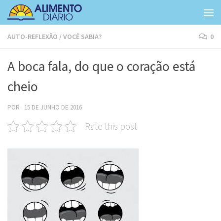
Skip to content
AUTO-REFLEXÃO
/
VOCÊ SABIA?
0
A boca fala, do que o coração está
cheio
POR
·
15 DE JUNHO DE 2016
Rate this post