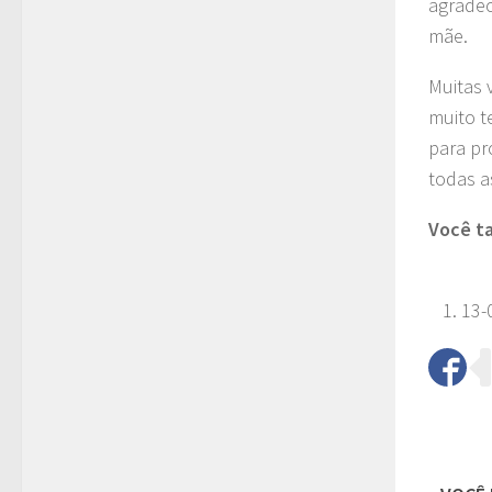
agradec
mãe.
Muitas 
muito t
para pr
todas a
Você ta
13-