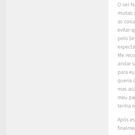
O ser h
muitas 
as cois
evitar 
pelo Se
expecta
Me reco
andar s
para eu
queria 
mas aca
meu pai
tenha m
Após es
finalme