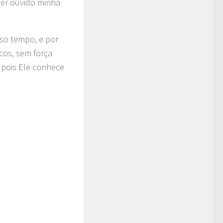
ter ouvido minha
sso tempo, e por
cos, sem força
, pois Ele conhece