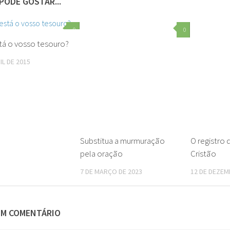
PODE GOSTAR...
0
0
tá o vosso tesouro?
IL DE 2015
Substitua a murmuração
O registro
pela oração
Cristão
7 DE MARÇO DE 2023
12 DE DEZEM
UM COMENTÁRIO