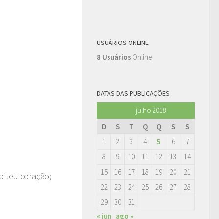
USUÁRIOS ONLINE
8 Usuários
Online
DATAS DAS PUBLICAÇÕES
julho 2018
D
S
T
Q
Q
S
S
1
2
3
4
5
6
7
8
9
10
11
12
13
14
15
16
17
18
19
20
21
o teu coração;
22
23
24
25
26
27
28
29
30
31
« jun
ago »