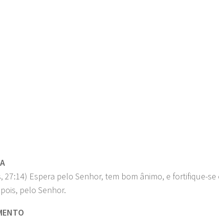
.png"
RA
, 27:14) Espera pelo Senhor, tem bom ânimo, e fortifique-se 
 pois, pelo Senhor.
MENTO