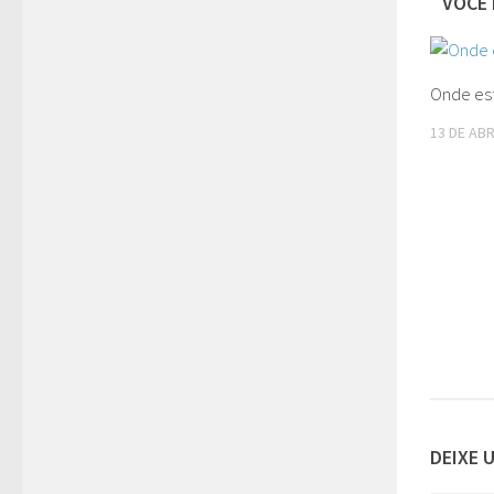
VOCÊ 
Onde es
13 DE ABR
DEIXE 