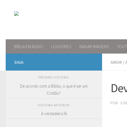
Skip to content
BÍBLIA EM ÁUDIO
LOUVORES
BAIXAR IMAGENS
YOU
SIGA:
AMOR
/
PRÓXIMO HISTÓRIA
Dev
De acordo com a Bíblia, o que é ser um
Cristão?
POR
·
5 D
HISTÓRIA ANTERIOR
A verdadeira fé