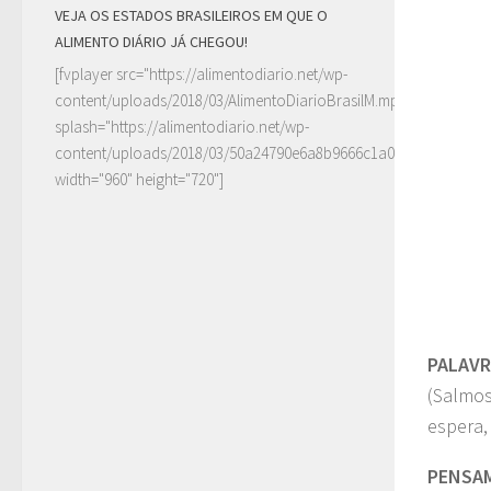
VEJA OS ESTADOS BRASILEIROS EM QUE O
ALIMENTO DIÁRIO JÁ CHEGOU!
[fvplayer src="https://alimentodiario.net/wp-
content/uploads/2018/03/AlimentoDiarioBrasilM.mp4"
splash="https://alimentodiario.net/wp-
content/uploads/2018/03/50a24790e6a8b9666c1a0c6b2a87ad5d2
width="960" height="720"]
PALAV
(Salmos
espera,
PENSA