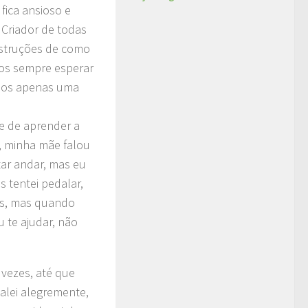
fica ansioso e
 Criador de todas
nstruções de como
mos sempre esperar
emos apenas uma
ve de aprender a
a, minha mãe falou
tar andar, mas eu
s tentei pedalar,
ças, mas quando
u te ajudar, não
 vezes, até que
alei alegremente,