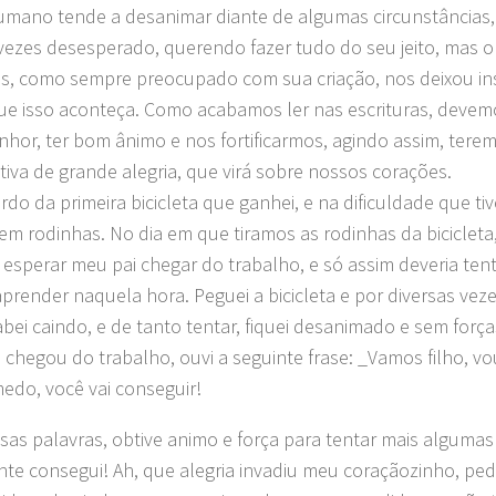
umano tende a desanimar diante de algumas circunstâncias, 
vezes desesperado, querendo fazer tudo do seu jeito, mas o
as, como sempre preocupado com sua criação, nos deixou i
que isso aconteça. Como acabamos ler nas escrituras, deve
nhor, ter bom ânimo e nos fortificarmos, agindo assim, ter
tiva de grande alegria, que virá sobre nossos corações.
rdo da primeira bicicleta que ganhei, e na dificuldade que ti
em rodinhas. No dia em que tiramos as rodinhas da biciclet
 esperar meu pai chegar do trabalho, e só assim deveria ten
aprender naquela hora. Peguei a bicicleta e por diversas veze
bei caindo, e de tanto tentar, fiquei desanimado e sem for
 chegou do trabalho, ouvi a seguinte frase: _Vamos filho, vo
edo, você vai conseguir!
sas palavras, obtive animo e força para tentar mais algumas
nte consegui! Ah, que alegria invadiu meu coraçãozinho, ped