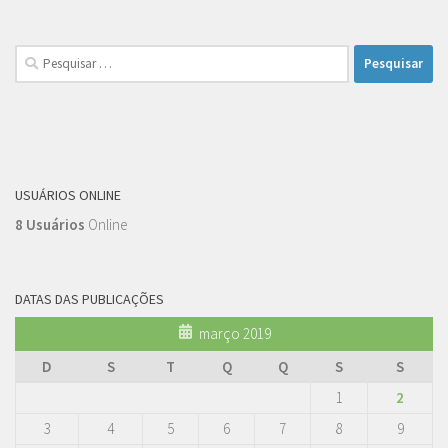
Pesquisar
por:
USUÁRIOS ONLINE
8 Usuários
Online
DATAS DAS PUBLICAÇÕES
março 2019
D
S
T
Q
Q
S
S
1
2
3
4
5
6
7
8
9