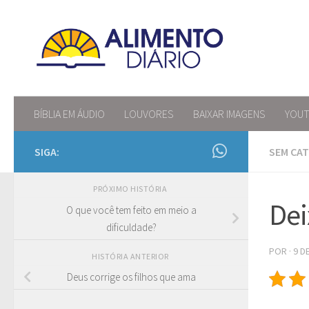
Skip to content
BÍBLIA EM ÁUDIO
LOUVORES
BAIXAR IMAGENS
YOU
SIGA:
SEM CA
PRÓXIMO HISTÓRIA
Dei
O que você tem feito em meio a
dificuldade?
POR
·
9 D
HISTÓRIA ANTERIOR
Deus corrige os filhos que ama