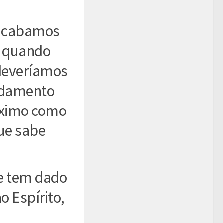
 acabamos
e quando
deveríamos
ndamento
óximo como
que sabe
he tem dado
o Espírito,