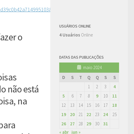
USUÁRIOS ONLINE
fazer o
4 Usuários
Online
DATAS DAS PUBLICAÇÕES
maio 2024
oisas
D
S
T
Q
Q
S
S
o não está
1
2
3
4
5
6
7
8
9
10
11
isa, na
12
13
14
15
16
17
18
19
20
21
22
23
24
25
para
26
27
28
29
30
31
« abr
jun »