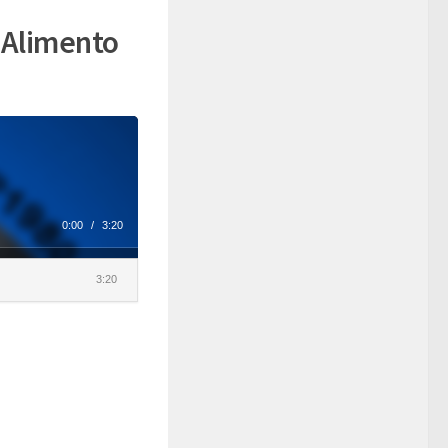
 Alimento
0:00
/
3:20
3:20