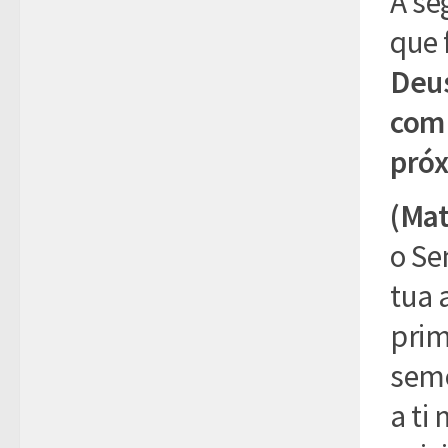
A se
que 
Deus
com 
próx
(Mat
o Se
tua 
prim
seme
a ti