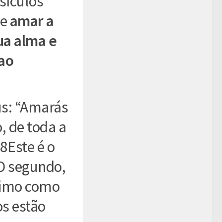
rsículos
de
amar a
ua alma e
ao
s: “Amarás
, de toda a
8Este é o
O segundo,
óximo como
s estão