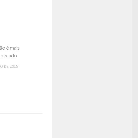
ão é mais
0
o pecado
O DE 2015