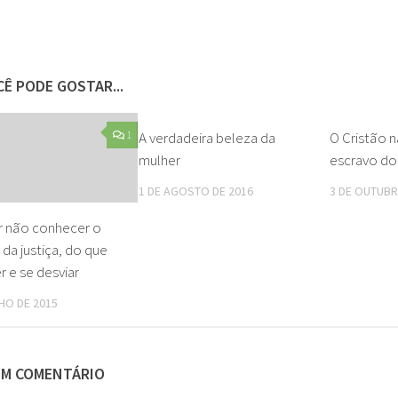
Ê PODE GOSTAR...
1
A verdadeira beleza da
1
O Cristão n
mulher
escravo d
1 DE AGOSTO DE 2016
3 DE OUTUBR
r não conhecer o
da justiça, do que
 e se desviar
LHO DE 2015
UM COMENTÁRIO