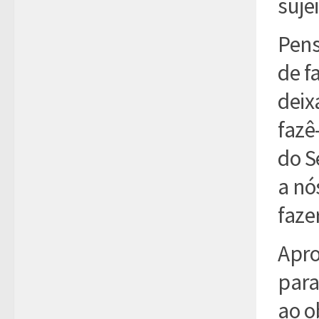
sujei
Pens
de f
deix
fazê
do S
a nó
faze
Apro
para
ao o