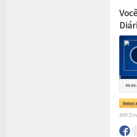
Você
Diár
Tocador
de
áudio
06-04-
Baixar 
499
Dow