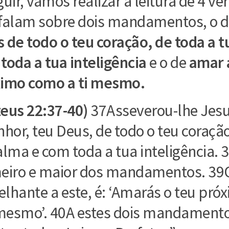
guir, vamos realizar a leitura de 4 ve
falam sobre dois mandamentos, o 
 de todo o teu coração, de toda a t
toda a tua inteligência
e o de
amar 
imo como a ti mesmo.
eus 22:37-40)
37Asseverou-lhe Jesu
nhor, teu Deus, de todo o teu coração
alma e com toda a tua inteligência. 3
eiro e maior dos mandamentos. 39
lhante a este, é: ‘Amarás o teu pr
 mesmo’. 40A estes dois mandamento