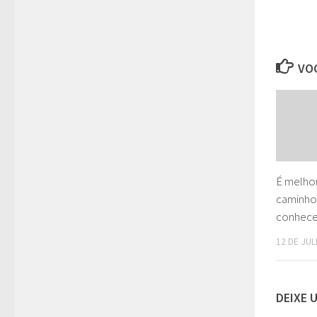
VOC
É melho
caminho 
conhecer
12 DE JU
DEIXE 