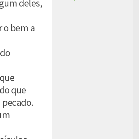
gum deles,
r o bem a
ido
 que
ndo que
 pecado.
 um