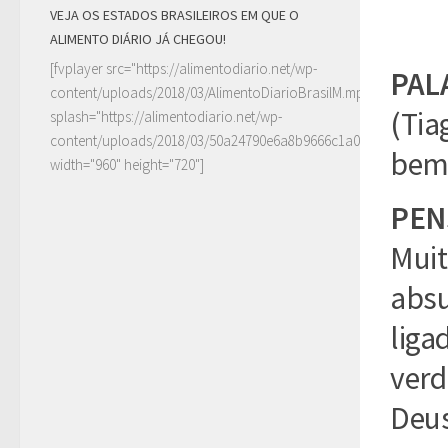
VEJA OS ESTADOS BRASILEIROS EM QUE O
ALIMENTO DIÁRIO JÁ CHEGOU!
[fvplayer src="https://alimentodiario.net/wp-
PAL
content/uploads/2018/03/AlimentoDiarioBrasilM.mp4"
(Tia
splash="https://alimentodiario.net/wp-
content/uploads/2018/03/50a24790e6a8b9666c1a0c6b2a87ad5d2
bem 
width="960" height="720"]
PEN
Muit
absu
liga
verd
Deus