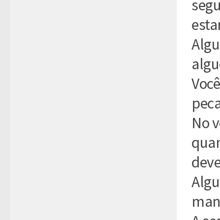
segu
esta
Algu
algu
Você
pec
No v
quan
deve
Algu
man