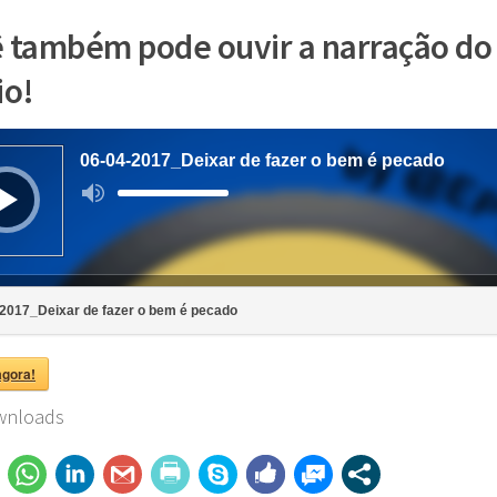
 também pode ouvir a narração do
io!
06-04-2017_Deixar de fazer o bem é pecado
Use
as
setas
para
cima
ou
para
baixo
para
aumentar
2017_Deixar de fazer o bem é pecado
ou
diminuir
o
volume.
agora!
nloads