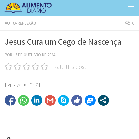
Skip to content
AUTO-REFLEXÃO
0
Jesus Cura um Cego de Nascença
POR
·
7 DE OUTUBRO DE 2024
Rate this post
[fvplayer id=”20″]