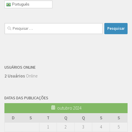
Português
Pesquisar
por:
USUÁRIOS ONLINE
2 Usuários
Online
DATAS DAS PUBLICAÇÕES
outubro 2024
D
S
T
Q
Q
S
S
1
2
3
4
5