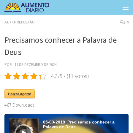
Skip to content
AUTO-REFLEXÃO
4
Precisamos conhecer a Palavra de
Deus
POR
·
17 DE DEZEMBRO DE 2024
4.3/5 - (11 votos)
Baixar agora!
487
Downloads
Tocador
de
05-03-2018_Precisamos conhecer a
áudio
Palavra de Deus