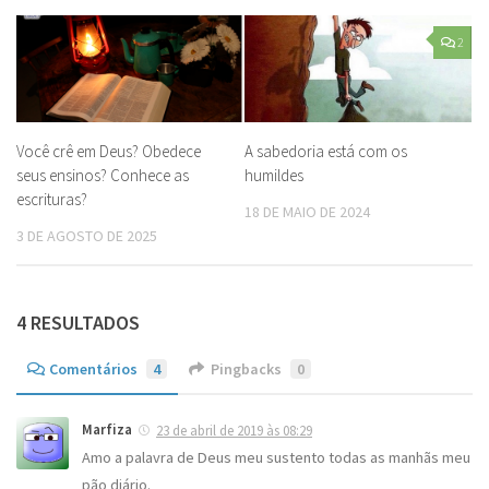
2
Você crê em Deus? Obedece
A sabedoria está com os
seus ensinos? Conhece as
humildes
escrituras?
18 DE MAIO DE 2024
3 DE AGOSTO DE 2025
4 RESULTADOS
Comentários
4
Pingbacks
0
Marfiza
23 de abril de 2019 às 08:29
Amo a palavra de Deus meu sustento todas as manhãs meu
pão diário.