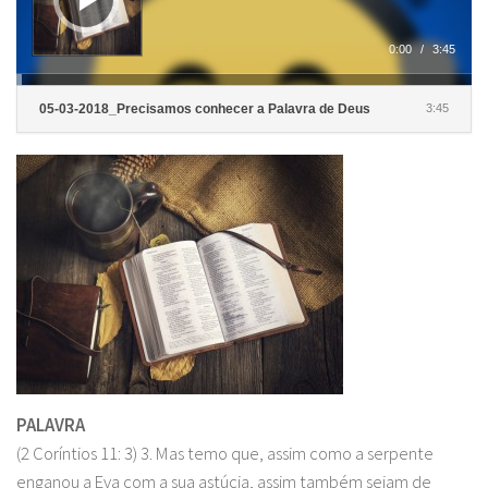
0:00
/
3:45
05-03-2018_Precisamos conhecer a Palavra de Deus
3:45
PALAVRA
(2 Coríntios 11: 3) 3. Mas temo que, assim como a serpente
enganou a Eva com a sua astúcia, assim também sejam de