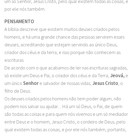
um só Senhor, Jesus Cristo, pelo qual existem todas as coisas, e
por ele nós também.
PENSAMENTO
A bíblia descreve que existem muitos deuses criados pelos
homens, e há uma grande chance das pessoas servirem esses
deuses, acreditando que estejam servindo ao único Deus,
criador dos céus e da terra, e isso porque não conhecem as
escrituras.
De acordo com o que acabamos de ler nas escrituras sagradas,
só existe um Deus e Pai, o criador dos céus e da Terra,
Jeová,
e
um único
Senhor
e salvador de nossas vidas,
Jesus Cristo
, o
filho de Deus.
Os deuses criados pelos homens não tem poder algum, não
podem nos salvar ou ajudar…Há um só Deus, o Pai, de quem
são todas as coisas e para quem nós vivemos e um só mediador
entre Deus e o homem, Jesus Cristo, o cordeiro de Deus, pelo
qual existem todas as coisas, e por ele nós também, portanto,