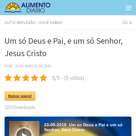
Skip to content
AUTO-REFLEXÃO
/
VOCÊ SABIA?
0
Um só Deus e Pai, e um só Senhor,
Jesus Cristo
POR
·
23 DE MARÇO DE 2025
5/5 - (5 votos)
Baixar agora!
323
Downloads
Tocador
de
23-05-2018_Um so Deus e Pai e um só
áudio
Senhor, Jeus Crisro