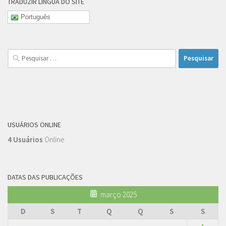
TRADUZIR LÍNGUA DO SITE
Português
Pesquisar
por:
USUÁRIOS ONLINE
4 Usuários
Online
DATAS DAS PUBLICAÇÕES
março 2025
D
S
T
Q
Q
S
S