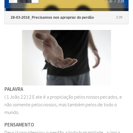
0:00
/
2:28
28-03-2018_Precisamos nos apropriar do perdão
2:28
PALAVRA
( 1 João 2:2 ) 2 E ele é a propiciação pelos nossos pecados, e
não somente pelos nossos, mas também pelos de todo o
mundo.
PENSAMENTO
Deus já providenciou o perdão a toda humanidade, a única