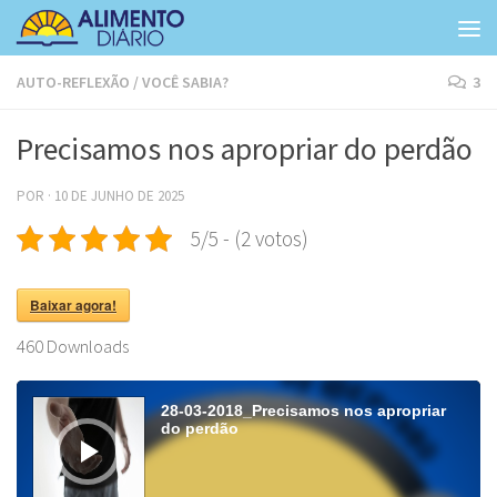
Skip to content
AUTO-REFLEXÃO
/
VOCÊ SABIA?
3
Precisamos nos apropriar do perdão
POR
·
10 DE JUNHO DE 2025
5/5 - (2 votos)
Baixar agora!
460
Downloads
Tocador
de
28-03-2018_Precisamos nos apropriar
áudio
do perdão