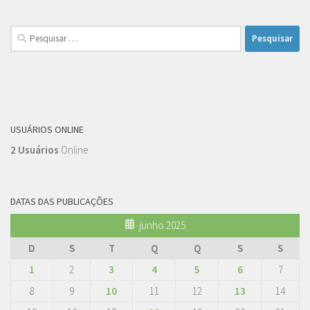
Pesquisar
por:
USUÁRIOS ONLINE
2 Usuários
Online
DATAS DAS PUBLICAÇÕES
junho 2025
D
S
T
Q
Q
S
S
1
2
3
4
5
6
7
8
9
10
11
12
13
14