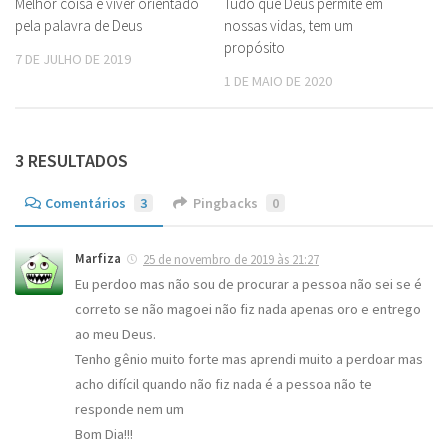
Melhor coisa é viver orientado
Tudo que Deus permite em
pela palavra de Deus
nossas vidas, tem um
propósito
7 DE JULHO DE 2019
1 DE MAIO DE 2020
3 RESULTADOS
Comentários
3
Pingbacks
0
Marfiza
25 de novembro de 2019 às 21:27
Eu perdoo mas não sou de procurar a pessoa não sei se é
correto se não magoei não fiz nada apenas oro e entrego
ao meu Deus.
Tenho gênio muito forte mas aprendi muito a perdoar mas
acho difícil quando não fiz nada é a pessoa não te
responde nem um
Bom Dia!!!