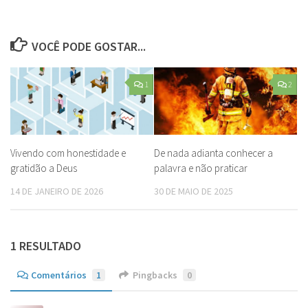
VOCÊ PODE GOSTAR...
1
2
Vivendo com honestidade e
De nada adianta conhecer a
gratidão a Deus
palavra e não praticar
14 DE JANEIRO DE 2026
30 DE MAIO DE 2025
1 RESULTADO
Comentários
1
Pingbacks
0