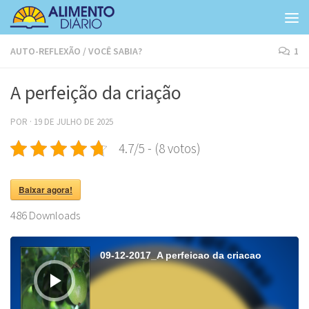
Skip to content
AUTO-REFLEXÃO
/
VOCÊ SABIA?
1
A perfeição da criação
POR
·
19 DE JULHO DE 2025
4.7/5 - (8 votos)
Baixar agora!
486
Downloads
Tocador
de
09-12-2017_A perfeicao da criacao
áudio