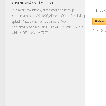
ALIMENTO DIÁRIO JÁ CHEGOU!
05-
[fvplayer src="https://alimentodiario.net/wp-
content/uploads/2018/03/AlimentoDiarioBrasilM.mp4"
splash="https://alimentodiario.net/wp-
Baixar 
content/uploads/2018/03/50a24790e6a8b9666c1a0c6b2a87ad5d2
498
Dow
width="960" height="720"]