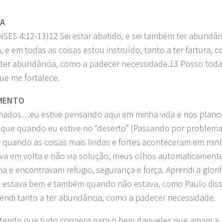
RA
NSES 4:12-13)12 Sei estar abatido, e sei também ter abundân
, e em todas as coisas estou instruído, tanto a ter fartura, 
 ter abundância, como a padecer necessidade.13 Posso toda
que me fortalece.
MENTO
ados…eu estive pensando aqui em minha vida e nos plano
 que quando eu estive no “deserto” (Passando por problemas
foi quando as coisas mais lindas e fortes aconteceram em mi
va em volta e não via solução, meus olhos automaticament
ma e encontravam refugio, segurança e força. Aprendi a glorif
 estava bem e também quando não estava, como Paulo disse
rendi tanto a ter abundância, como a padecer necessidade.
tendo que tudo coopera para o bem daqueles que amam a D