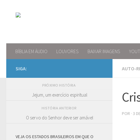
Skip to content
BÍBLIA EM ÁUDIO
LOUVORES
BAIXAR IMAGENS
YOU
SIGA:
AUTO-R
PRÓXIMO HISTÓRIA
Cri
Jejum, um exercício espiritual
HISTÓRIA ANTERIOR
POR
·
3 D
O servo do Senhor deve ser amável
VEJA OS ESTADOS BRASILEIROS EM QUE O