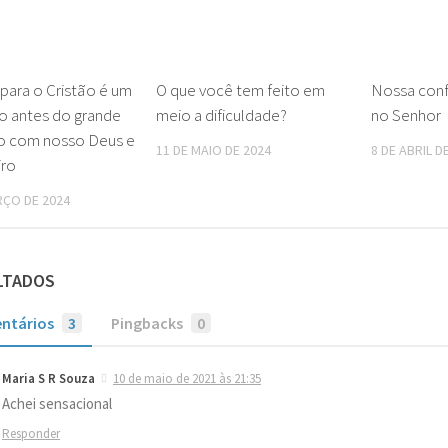
para o Cristão é um
O que você tem feito em
Nossa conf
o antes do grande
meio a dificuldade?
no Senhor
o com nosso Deus e
11 DE MAIO DE 2024
8 DE ABRIL D
iro
RÇO DE 2024
LTADOS
ntários
3
Pingbacks
0
Maria S R Souza
10 de maio de 2021 às 21:35
Achei sensacional
Responder