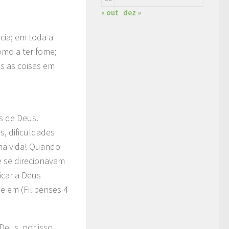
« out
dez »
cia; em toda a
como a ter fome;
s as coisas em
s de Deus.
, dificuldades
nha vida! Quando
e se direcionavam
icar a Deus
 em (Filipenses 4
eus, por isso