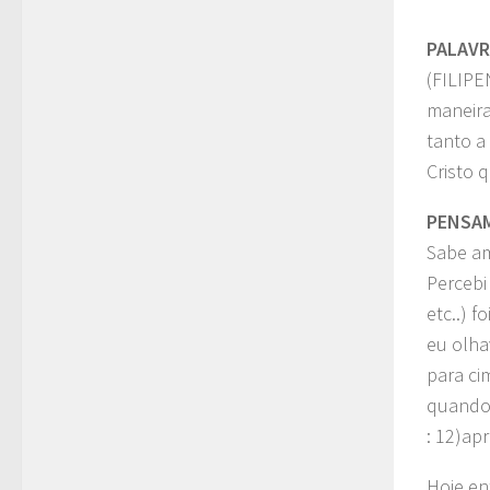
PALAV
(FILIPE
maneira
tanto a
Cristo 
PENSA
Sabe am
Percebi
etc..) 
eu olha
para ci
q
uando
: 12)ap
Hoje en