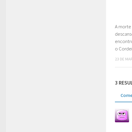
A morte 
descans
encontr
o Corde
23 DE MA
3 RESU
Come