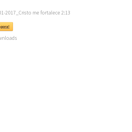
01-2017_Cristo me fortalece
2:13
agora!
.png"
nloads