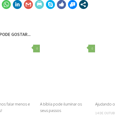
PODE GOSTAR...
0
0
mos falar menos e
A bíblia pode iluminar os
Ajudando o
s!
seus passos
14 DE OUTUB