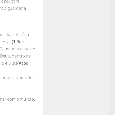
idão, com
ndo guardar a
ele, é ter fé a
 Elias
(1 Reis
u Deus por causa de
a Deus, dentro de
o e Silas
(Atos
lados e oprimidos
ormar com o mundo,