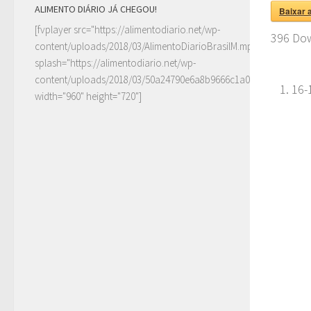
ALIMENTO DIÁRIO JÁ CHEGOU!
Baixar 
[fvplayer src="https://alimentodiario.net/wp-
396
Dow
content/uploads/2018/03/AlimentoDiarioBrasilM.mp4"
splash="https://alimentodiario.net/wp-
content/uploads/2018/03/50a24790e6a8b9666c1a0c6b2a87ad5d2
16-
width="960" height="720"]