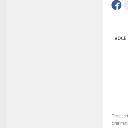
VOCÊ 
Precisa
orar mai