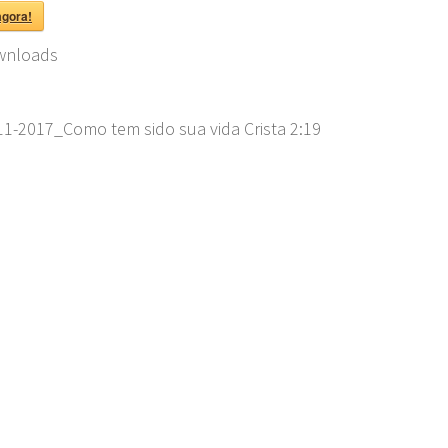
agora!
nloads
.png"
11-2017_Como tem sido sua vida Crista
2:19