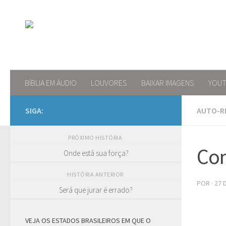
Skip to content
BÍBLIA EM ÁUDIO
LOUVORES
BAIXAR IMAGENS
YOU
SIGA:
AUTO-R
PRÓXIMO HISTÓRIA
Com
Onde está sua força?
HISTÓRIA ANTERIOR
POR
·
27 
Será que jurar é errado?
VEJA OS ESTADOS BRASILEIROS EM QUE O