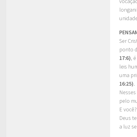
vocação
longani
unidade
PENSA
Ser Cri
ponto d
17:6)
, 
leis hu
uma pri
16:25)
.
Nesses
pelo mu
E você?
Deus te
a luz s