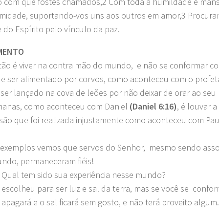
 com que fostes chamados,2 Com toda a humildade e mans
midade, suportando-vos uns aos outros em amor,3 Procura
 do Espírito pelo vínculo da paz.
MENTO
stão é viver na contra mão do mundo, e não se conformar com 
e ser alimentado por corvos, como aconteceu com o profeta
é ser lançado na cova de leões por não deixar de orar ao se
manas, como aconteceu com Daniel
(Daniel 6:16)
, é louvar 
são que foi realizada injustamente como aconteceu com Paul
 exemplos vemos que servos do Senhor, mesmo sendo asso
ndo, permaneceram fiéis!
 Qual tem sido sua experiência nesse mundo?
 escolheu para ser luz e sal da terra, mas se você se conf
e apagará e o sal ficará sem gosto, e não terá proveito algum.