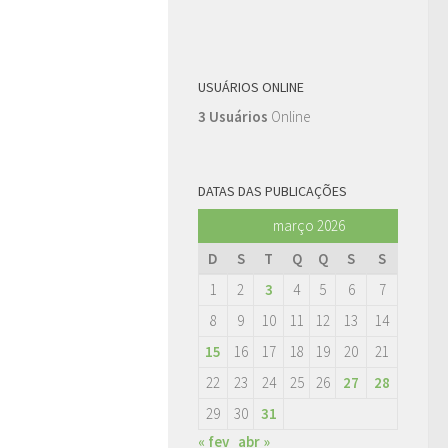
USUÁRIOS ONLINE
3 Usuários
Online
DATAS DAS PUBLICAÇÕES
março 2026
D
S
T
Q
Q
S
S
1
2
3
4
5
6
7
8
9
10
11
12
13
14
15
16
17
18
19
20
21
22
23
24
25
26
27
28
29
30
31
« fev
abr »