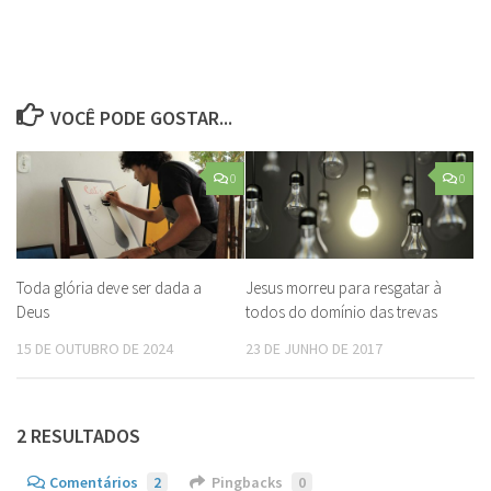
VOCÊ PODE GOSTAR...
0
0
Toda glória deve ser dada a
Jesus morreu para resgatar à
Deus
todos do domínio das trevas
15 DE OUTUBRO DE 2024
23 DE JUNHO DE 2017
2 RESULTADOS
Comentários
2
Pingbacks
0