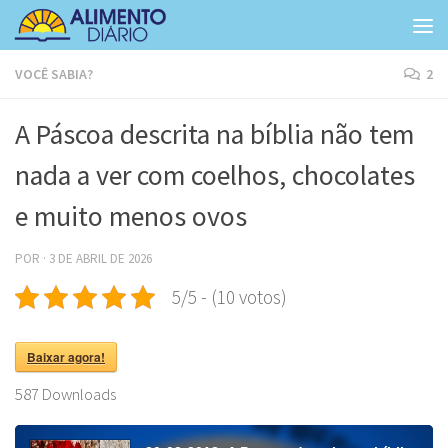
Skip to content
VOCÊ SABIA?
2
A Páscoa descrita na bíblia não tem
nada a ver com coelhos, chocolates
e muito menos ovos
POR
·
3 DE ABRIL DE 2026
5/5 - (10 votos)
Baixar agora!
587
Downloads
Tocador
de