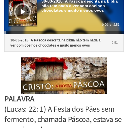
30-03-2018_A Pascoa descrita na bíblia
áudio
não tem nada a ver com coelhos
chocolates e muito menos ovos
0:00
/
2:51
30-03-2018_A Pascoa descrita na bíblia não tem nada a
2:51
ver com coelhos chocolates e muito menos ovos
PALAVRA
(Lucas: 22: 1) A Festa dos Pães sem
fermento, chamada Páscoa, estava se