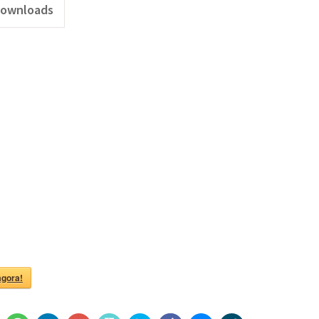
ownloads
.png"
agora!