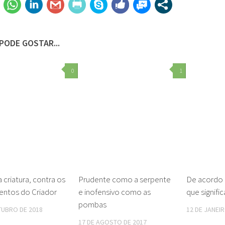
PODE GOSTAR...
0
1
a criatura, contra os
Prudente como a serpente
De acordo 
entos do Criador
e inofensivo como as
que signific
pombas
TUBRO DE 2018
12 DE JANEI
17 DE AGOSTO DE 2017