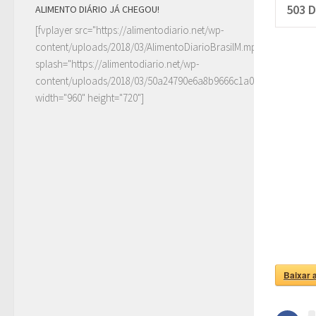
503
D
ALIMENTO DIÁRIO JÁ CHEGOU!
[fvplayer src="https://alimentodiario.net/wp-
content/uploads/2018/03/AlimentoDiarioBrasilM.mp4"
splash="https://alimentodiario.net/wp-
content/uploads/2018/03/50a24790e6a8b9666c1a0c6b2a87ad5d2
width="960" height="720"]
Baixar 