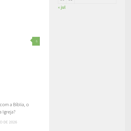
« jul
6
com a Bíblia, o
a Igreja?
RO DE 2026