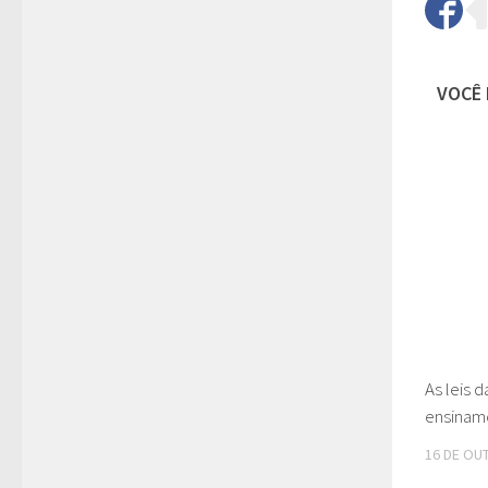
VOCÊ 
As leis d
ensinam
16 DE OU