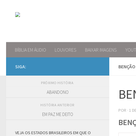
Skip to content
BÍBLIA EM ÁUDIO
LOUVORES
BAIXAR IMAGENS
YOU
SIGA:
BENÇÃO
PRÓXIMO HISTÓRIA
BE
ABANDONO
HISTÓRIA ANTERIOR
POR
·
1 D
EM PAZ ME DEITO
BENÇ
VEJA OS ESTADOS BRASILEIROS EM QUE O