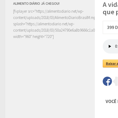
A vid
ALIMENTO DIÁRIO JÁ CHEGOU!
que 
[fvplayer src="https://alimentodiario.net/wp-
content/uploads/2018/03/AlimentoDiarioBrasilM.mp4"
splash="https://alimentodiario.net/wp-
399
D
content/uploads/2018/03/50a24790e6a8b9666c1a0c6b2a87ad5d2
width="960" height="720"]
Baixar 
VOCÊ 