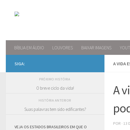
Skip to content
BÍBLIA EM ÁUDIO
LOUVORES
BAIXAR IMAGENS
YOU
SIGA:
A VIDA 
PRÓXIMO HISTÓRIA
A v
O breve ciclo da vida!
HISTÓRIA ANTERIOR
po
Suas palavras tem sido edificantes?
POR
·
13 
VEJA OS ESTADOS BRASILEIROS EM QUE O