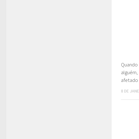
Quando 
alguém, 
afetado
8 DE JANE