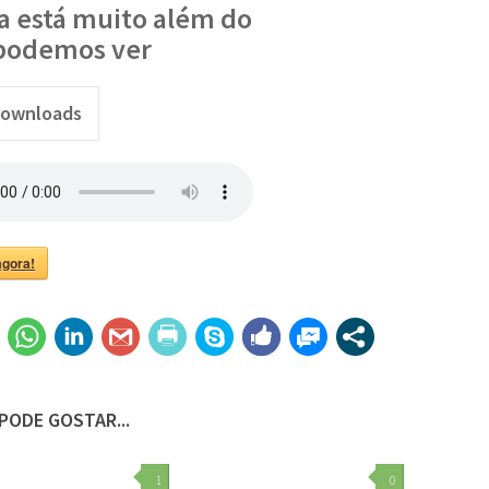
a está muito além do
podemos ver
ownloads
.png"
agora!
PODE GOSTAR...
1
0