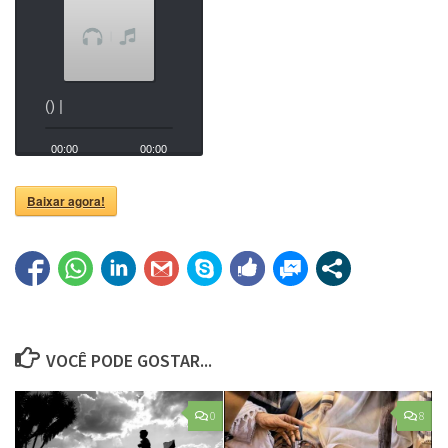
áudio
() |
00:00
00:00
Baixar agora!
VOCÊ PODE GOSTAR...
0
8