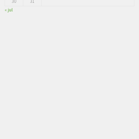
30
31
« jul