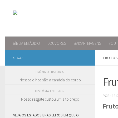
Skip to content
BÍBLIA EM ÁUDIO
LOUVORES
BAIXAR IMAGENS
YOU
SIGA:
FRUTOS 
PRÓXIMO HISTÓRIA
Fru
Nossos olhos são a candeia do corpo
HISTÓRIA ANTERIOR
POR
·
13 
Nosso resgate custou um alto preço
Fruto
VEJA OS ESTADOS BRASILEIROS EM QUE O