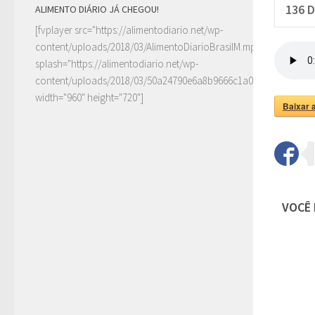
136
D
ALIMENTO DIÁRIO JÁ CHEGOU!
[fvplayer src="https://alimentodiario.net/wp-
content/uploads/2018/03/AlimentoDiarioBrasilM.mp4"
splash="https://alimentodiario.net/wp-
content/uploads/2018/03/50a24790e6a8b9666c1a0c6b2a87ad5d2
width="960" height="720"]
Baixar 
VOCÊ 