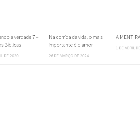
ndo a verdade 7 –
Na corrida da vida, o mais
A MENTIR
s Bíblicas
importante é o amor
1 DE ABRIL D
IL DE 2020
26 DE MARÇO DE 2024