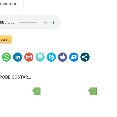
ownloads
.png"
agora!
PODE GOSTAR...
0
1