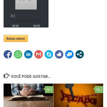
() |
00:00
00:00
Baixar agora!
VOCÊ PODE GOSTAR...
2
1