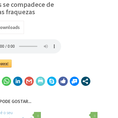
s se compadece de
as fraquezas
ownloads
.png"
agora!
PODE GOSTAR...
0
0