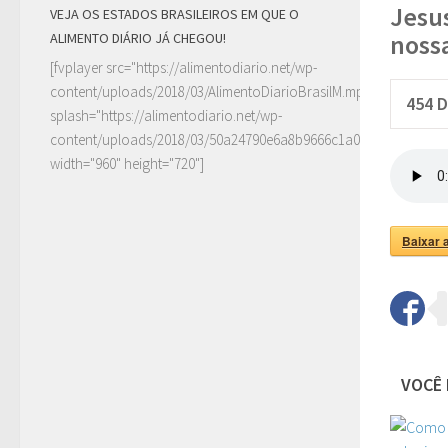
Jesu
VEJA OS ESTADOS BRASILEIROS EM QUE O
noss
ALIMENTO DIÁRIO JÁ CHEGOU!
[fvplayer src="https://alimentodiario.net/wp-
content/uploads/2018/03/AlimentoDiarioBrasilM.mp4"
454
D
splash="https://alimentodiario.net/wp-
content/uploads/2018/03/50a24790e6a8b9666c1a0c6b2a87ad5d2
width="960" height="720"]
Baixar 
VOCÊ 