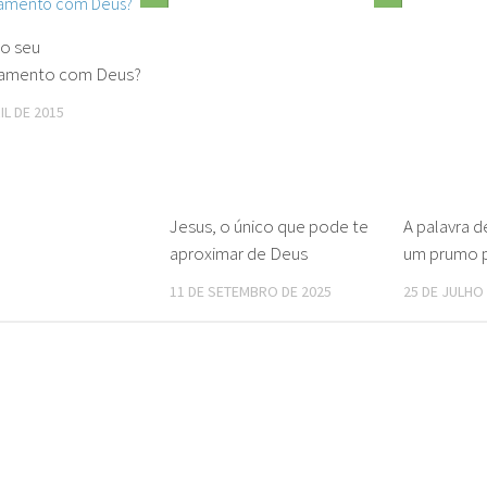
o seu
namento com Deus?
IL DE 2015
Jesus, o único que pode te
A palavra 
aproximar de Deus
um prumo p
11 DE SETEMBRO DE 2025
25 DE JULHO