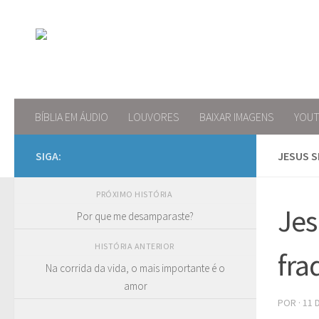
Skip to content
BÍBLIA EM ÁUDIO
LOUVORES
BAIXAR IMAGENS
YOU
SIGA:
JESUS 
PRÓXIMO HISTÓRIA
Jes
Por que me desamparaste?
HISTÓRIA ANTERIOR
fra
Na corrida da vida, o mais importante é o
amor
POR
·
11 