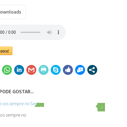
ownloads
.png"
agora!
PODE GOSTAR...
0
2
vos sempre no