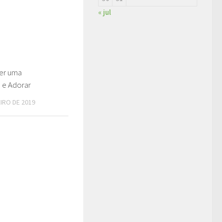
« jul
ter uma
 e Adorar
EIRO DE 2019