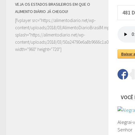
VEJA OS ESTADOS BRASILEIROS EM QUE O
ALIMENTO DIÁRIO JÁ CHEGOU!
481
D
[fvplayer src="https://alimentodiario.net/wp-
content/uploads/2018/03/AlimentoDiarioBrasilM.mp4"
splash="https://alimentodiario.net/wp-
content/uploads/2018/03/50a24790e6a8b9666c1a0c6b2a87ad5d2
width="960" height="720"]
Baixar 
VOCÊ 
Alegrai-
Senhor