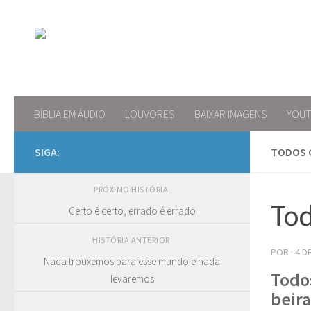
Skip to content
BÍBLIA EM ÁUDIO
LOUVORES
BAIXAR IMAGENS
YOU
SIGA:
TODOS O
PRÓXIMO HISTÓRIA
Tod
Certo é certo, errado é errado
HISTÓRIA ANTERIOR
POR
·
4 D
Nada trouxemos para esse mundo e nada
Todos
levaremos
beir