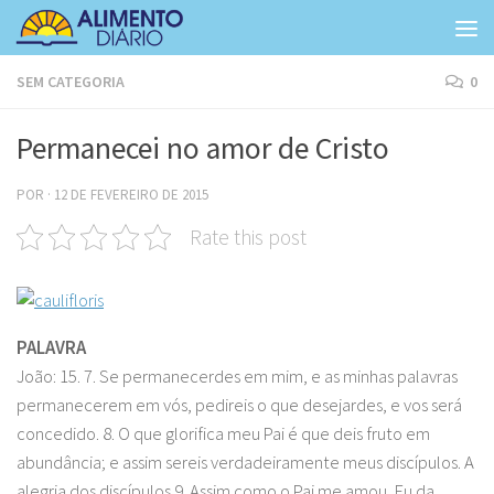
Skip to content
SEM CATEGORIA
0
Permanecei no amor de Cristo
POR
·
12 DE FEVEREIRO DE 2015
Rate this post
PALAVRA
João: 15. 7. Se permanecerdes em mim, e as minhas palavras
permanecerem em vós, pedireis o que desejardes, e vos será
concedido. 8. O que glorifica meu Pai é que deis fruto em
abundância; e assim sereis verdadeiramente meus discípulos. A
alegria dos discípulos 9. Assim como o Pai me amou, Eu da