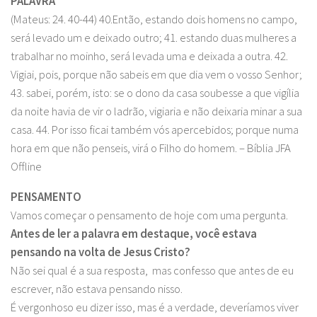
PALAVRA
(Mateus: 24. 40-44) 40.Então, estando dois homens no campo,
será levado um e deixado outro; 41. estando duas mulheres a
trabalhar no moinho, será levada uma e deixada a outra. 42.
Vigiai, pois, porque não sabeis em que dia vem o vosso Senhor;
43. sabei, porém, isto: se o dono da casa soubesse a que vigília
da noite havia de vir o ladrão, vigiaria e não deixaria minar a sua
casa. 44. Por isso ficai também vós apercebidos; porque numa
hora em que não penseis, virá o Filho do homem. – Bíblia JFA
Offline
PENSAMENTO
Vamos começar o pensamento de hoje com uma pergunta.
Antes de ler a palavra em destaque, você estava
pensando na volta de Jesus Cristo?
Não sei qual é a sua resposta, mas confesso que antes de eu
escrever, não estava pensando nisso.
É vergonhoso eu dizer isso, mas é a verdade, deveríamos viver