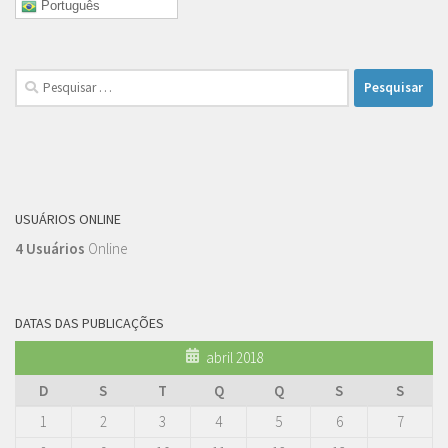
Português
Pesquisar
por:
USUÁRIOS ONLINE
4 Usuários
Online
DATAS DAS PUBLICAÇÕES
abril 2018
D
S
T
Q
Q
S
S
1
2
3
4
5
6
7