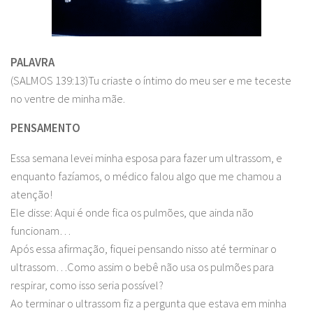
PALAVRA
(SALMOS 139:13)Tu criaste o íntimo do meu ser e me teceste
no ventre de minha mãe.
PENSAMENTO
Essa semana levei minha esposa para fazer um ultrassom, e
enquanto fazíamos, o médico falou algo que me chamou a
atenção!
Ele disse: Aqui é onde fica os pulmões, que ainda não
funcionam…
Após essa afirmação, fiquei pensando nisso até terminar o
ultrassom…Como assim o bebê não usa os pulmões para
respirar, como isso seria possível?
Ao terminar o ultrassom fiz a pergunta que estava em minha