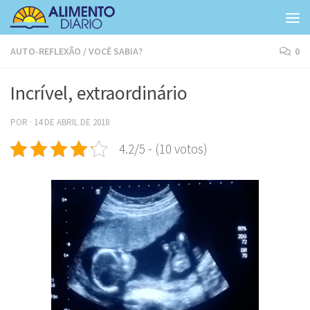
Skip to content
AUTO-REFLEXÃO
/
VOCÊ SABIA?
0
Incrível, extraordinário
POR
·
14 DE ABRIL DE 2018
4.2/5 - (10 votos)