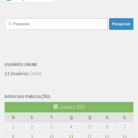
Pesquisar
por:
USUÁRIOS ONLINE
12 Usuários
Online
DATAS DAS PUBLICAÇÕES
outubro 2023
D
S
T
Q
Q
S
S
1
2
3
4
5
6
7
8
9
10
11
12
13
14