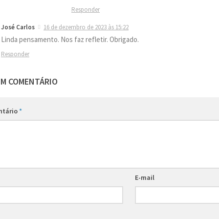
Responder
José Carlos
16 de dezembro de 2023 às 15:22
Linda pensamento. Nos faz refletir. Obrigado.
Responder
UM COMENTÁRIO
ntário
*
E-mail