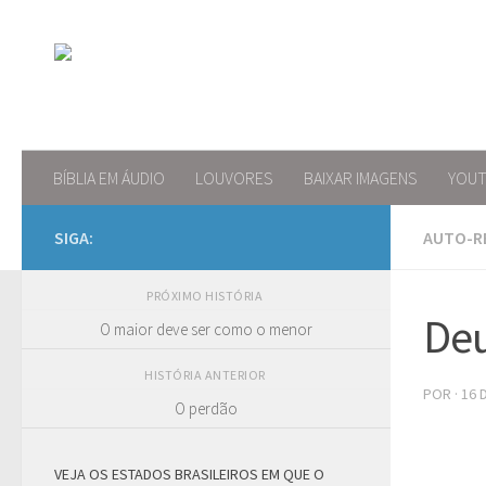
Skip to content
BÍBLIA EM ÁUDIO
LOUVORES
BAIXAR IMAGENS
YOU
SIGA:
AUTO-R
PRÓXIMO HISTÓRIA
Deu
O maior deve ser como o menor
HISTÓRIA ANTERIOR
POR
·
16 
O perdão
VEJA OS ESTADOS BRASILEIROS EM QUE O