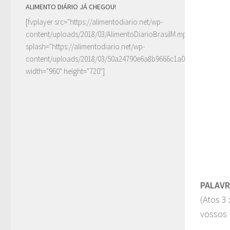
ALIMENTO DIÁRIO JÁ CHEGOU!
[fvplayer src="https://alimentodiario.net/wp-
content/uploads/2018/03/AlimentoDiarioBrasilM.mp4"
splash="https://alimentodiario.net/wp-
content/uploads/2018/03/50a24790e6a8b9666c1a0c6b2a87ad5d2
width="960" height="720"]
PALAV
(Atos 3
vossos 