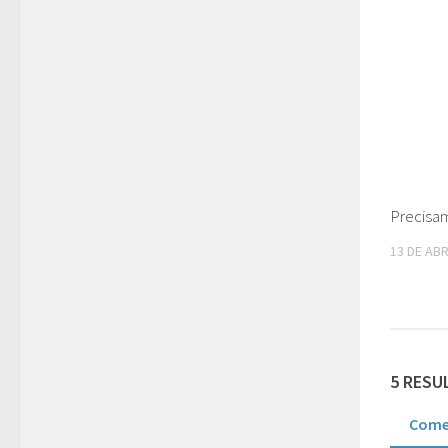
Precisa
13 DE ABR
5 RESU
Come