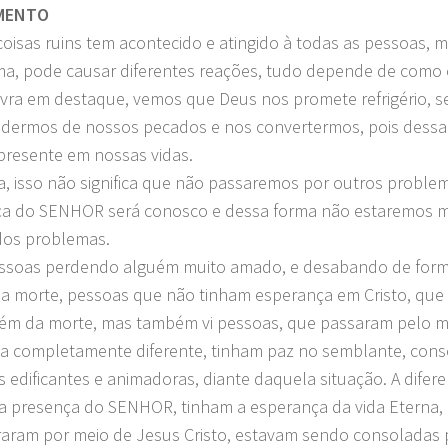
MENTO
coisas ruins tem acontecido e atingido à todas as pessoas,
a, pode causar diferentes reações, tudo depende de como 
vra em destaque, vemos que Deus nos promete refrigério, s
dermos de nossos pecados e nos convertermos, pois dess
 presente em nossas vidas.
, isso não significa que não passaremos por outros proble
a do SENHOR será conosco e dessa forma não estaremos m
dos problemas.
essoas perdendo alguém muito amado, e desabando de form
 morte, pessoas que não tinham esperança em Cristo, qu
ém da morte, mas também vi pessoas, que passaram pelo 
a completamente diferente, tinham paz no semblante, cons
s edificantes e animadoras, diante daquela situação. A difere
a presença do SENHOR, tinham a esperança da vida Eterna,
aram por meio de Jesus Cristo, estavam sendo consoladas