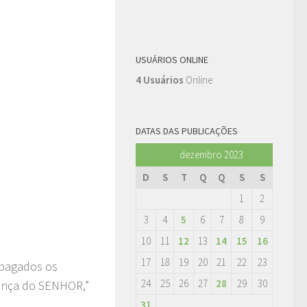
USUÁRIOS ONLINE
4 Usuários
Online
DATAS DAS PUBLICAÇÕES
dezembro 2023
D
S
T
Q
Q
S
S
1
2
3
4
5
6
7
8
9
10
11
12
13
14
15
16
17
18
19
20
21
22
23
 apagados os
24
25
26
27
28
29
30
sença do SENHOR,”
31