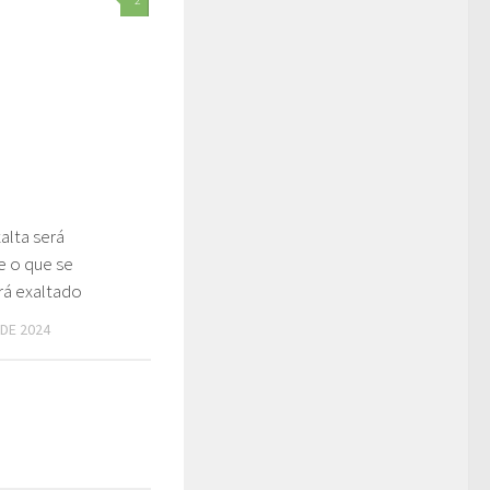
alta será
e o que se
rá exaltado
 DE 2024