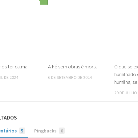
mos ter calma
A Fé sem obras é morta
O que se ex
humilhado 
IL DE 2024
6 DE SETEMBRO DE 2024
humilha, se
29 DE JULHO
LTADOS
ntários
5
Pingbacks
0