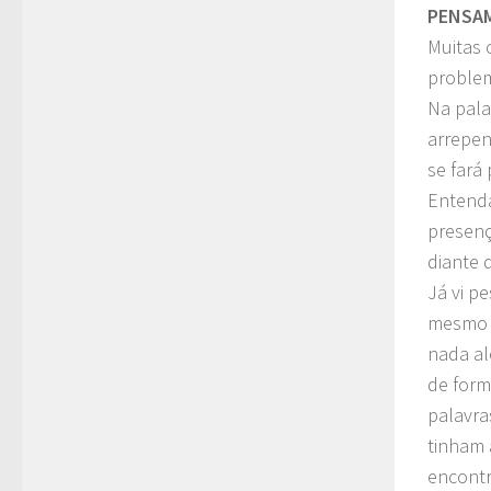
PENSA
Muitas 
problem
Na pala
arrepen
se fará
Entenda
presenç
diante 
Já vi p
mesmo a
nada al
de form
palavra
tinham 
encontr