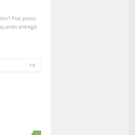
calor? Pois posso
, quando entregá-
3:11
2