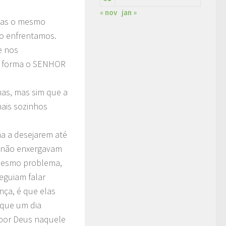
« nov
jan »
 mas o mesmo
o enfrentamos.
e nos
a forma o SENHOR
mas, mas sim que a
ais sozinhos
a a desejarem até
e não enxergavam
mesmo problema,
eguiam falar
nça, é que elas
 que um dia
 por Deus naquele