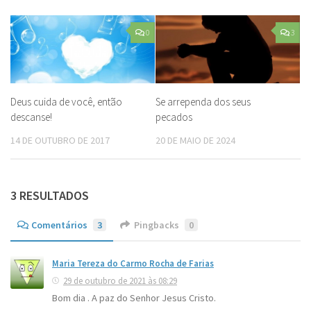
0
3
Deus cuida de você, então
Se arrependa dos seus
descanse!
pecados
14 DE OUTUBRO DE 2017
20 DE MAIO DE 2024
3 RESULTADOS
Comentários
3
Pingbacks
0
Maria Tereza do Carmo Rocha de Farias
29 de outubro de 2021 às 08:29
Bom dia . A paz do Senhor Jesus Cristo.