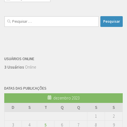
Pesquisar
por:
USUÁRIOS ONLINE
3 Usuários
Online
DATAS DAS PUBLICAÇÕES
dezembro 2023
D
S
T
Q
Q
S
S
1
2
3
4
5
6
7
8
9