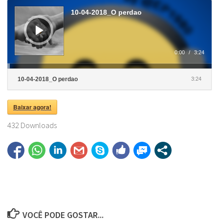
Tocador
de
10-04-2018_O perdao
áudio
0:00
/
3:24
10-04-2018_O perdao
3:24
Baixar agora!
432
Downloads
VOCÊ PODE GOSTAR...