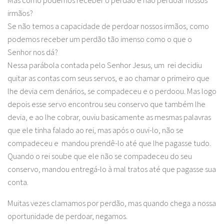
Mas como podemos receber o perdão e não perdoar nossos
irmãos?
Se não temos a capacidade de perdoar nossos irmãos, como
podemos receber um perdão tão imenso como o que o
Senhor nos dá?
Nessa parábola contada pelo Senhor Jesus, um rei decidiu
quitar as contas com seus servos, e ao chamar o primeiro que
lhe devia cem denários, se compadeceu e o perdoou. Mas logo
depois esse servo encontrou seu conservo que também lhe
devia, e ao lhe cobrar, ouviu basicamente as mesmas palavras
que ele tinha falado ao rei, mas após o ouvi-lo, não se
compadeceu e mandou prendê-lo até que lhe pagasse tudo.
Quando o rei soube que ele não se compadeceu do seu
conservo, mandou entregá-lo à mal tratos até que pagasse sua
conta.
Muitas vezes clamamos por perdão, mas quando chega a nossa
oportunidade de perdoar, negamos.