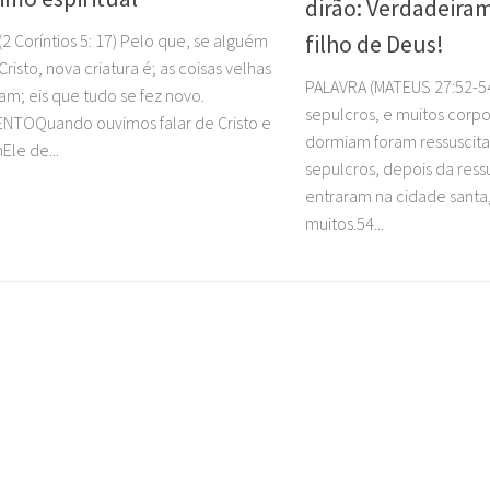
dirão: Verdadeira
filho de Deus!
2 Coríntios 5: 17) Pelo que, se alguém
risto, nova criatura é; as coisas velhas
PALAVRA (MATEUS 27:52-54
ram; eis que tudo se fez novo.
sepulcros, e muitos corp
NTOQuando ouvimos falar de Cristo e
dormiam foram ressuscitad
Ele de...
sepulcros, depois da ress
entraram na cidade santa
muitos.54...