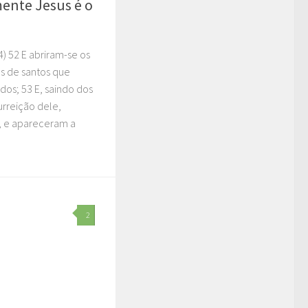
mente Jesus é o
) 52 E abriram-se os
os de santos que
os; 53 E, saindo dos
urreição dele,
, e apareceram a
2