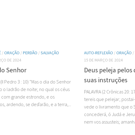
É
/
ORAÇÃO
/
PERDÃO
/
SALVAÇÃO
AUTO-REFLEXÃO
/
ORAÇÃO
/
RÇO DE 2024
15 DE MARÇO DE 2024
 do Senhor
Deus peleja pelos
suas instruções
II Pedro 3 : 10) “Mas o dia do Senhor
o o ladrão de noite; no qual os céus
PALAVRA (2 Crônicas 20: 1
 com grande estrondo, e os
tereis que pelejar; postai-
, ardendo, se desfarão, e a terra,...
vede o livramento que o 
concederá, ó Judá e Jeru
nem vos assusteis; amanhã 