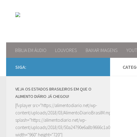
Skip to content
BÍBLIA EM ÁUDIO
LOUVORES
BAIXAR IMAGENS
YOU
SIGA:
CATEG
VEJA OS ESTADOS BRASILEIROS EM QUE O
ALIMENTO DIÁRIO JÁ CHEGOU!
[fvplayer src="https://alimentodiario.net/wp-
content/uploads/2018/03/AlimentoDiarioBrasilM.mp4"
splash="https://alimentodiario.net/wp-
content/uploads/2018/03/50a24790e6a8b9666c1a0c6b2a87ad5d2
width="960" height="720"]