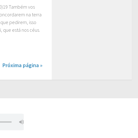
-20)19 Também vos
concordarem na terra
 que pedirem, isso
i, que está nos céus.
Próxima página »