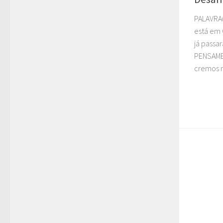
PALAVRA(
está em C
já passa
PENSAME
cremos n