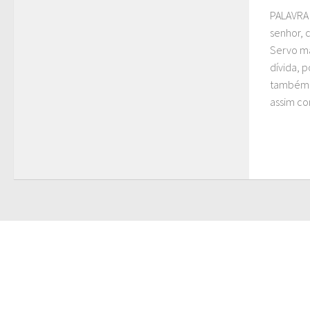
PALAVRA 
senhor, 
Servo ma
dívida, 
também 
assim co