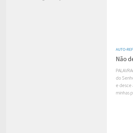
AUTO-RE
Não de
PALAVRA(
do Senho
e desce à
minhas pa