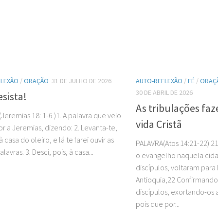
FLEXÃO
/
ORAÇÃO
31 DE JULHO DE 2026
AUTO-REFLEXÃO
/
FÉ
/
ORAÇ
30 DE ABRIL DE 2026
sista!
As tribulações fa
Jeremias 18: 1-6 )1. A palavra que veio
vida Cristã
r a Jeremias, dizendo: 2. Levanta-te,
 casa do oleiro, e lá te farei ouvir as
PALAVRA(Atos 14:21-22) 2
lavras. 3. Desci, pois, à casa...
o evangelho naquela cida
discípulos, voltaram para L
Antioquia,22 Confirmando
discípulos, exortando-os 
pois que por...