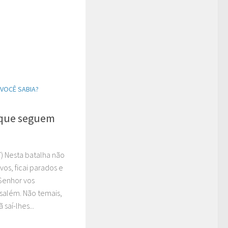
VOCÊ SABIA?
 que seguem
7) Nesta batalha não
vos, ficai parados e
Senhor vos
salém. Não temais,
saí-lhes...