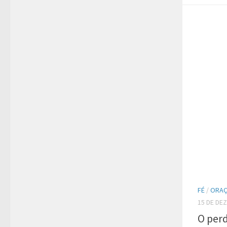
FÉ
/
ORA
15 DE DE
O per