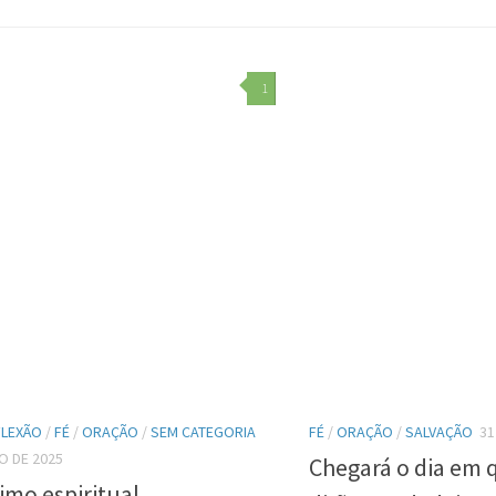
1
FLEXÃO
/
FÉ
/
ORAÇÃO
/
SEM CATEGORIA
FÉ
/
ORAÇÃO
/
SALVAÇÃO
31
O DE 2025
Chegará o dia em 
imo espiritual