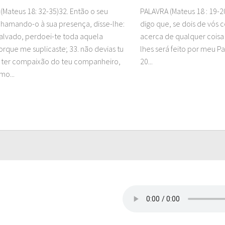
(Mateus 18: 32-35)32. Então o seu
PALAVRA (Mateus 18 : 19
chamando-o à sua presença, disse-lhe:
digo que, se dois de vós 
lvado, perdoei-te toda aquela
acerca de qualquer coisa
porque me suplicaste; 33. não devias tu
lhes será feito por meu Pa
ter compaixão do teu companheiro,
20...
mo...