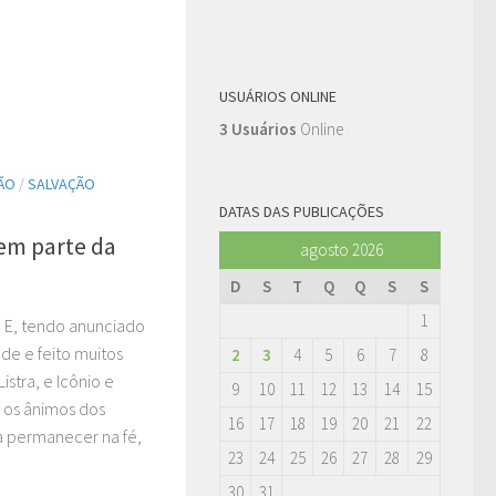
USUÁRIOS ONLINE
3 Usuários
Online
ÃO
/
SALVAÇÃO
DATAS DAS PUBLICAÇÕES
zem parte da
agosto 2026
D
S
T
Q
Q
S
S
1
1 E, tendo anunciado
de e feito muitos
2
3
4
5
6
7
8
istra, e Icônio e
9
10
11
12
13
14
15
 os ânimos dos
16
17
18
19
20
21
22
a permanecer na fé,
23
24
25
26
27
28
29
30
31