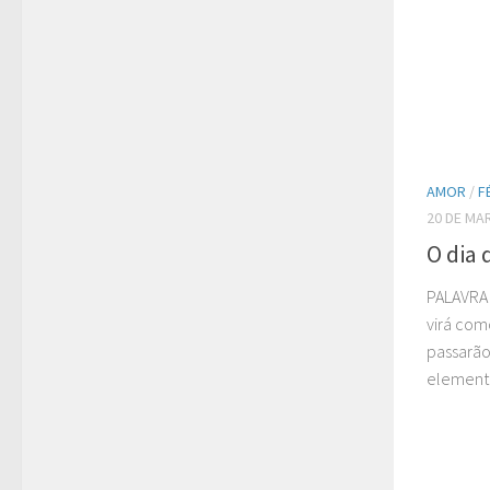
AMOR
/
F
20 DE MA
O dia
PALAVRA (
virá com
passarão
elementos