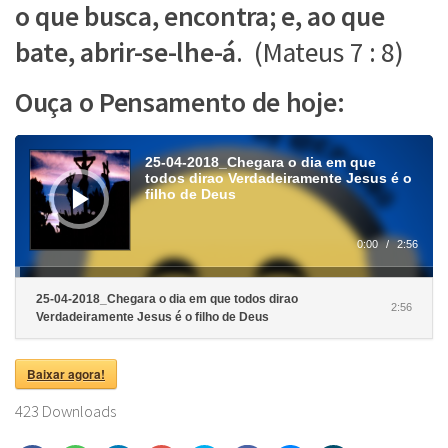
o que busca, encontra; e, ao que
bate, abrir-se-lhe-á
. (Mateus 7 : 8)
Ouça o Pensamento de hoje:
Tocador
de
25-04-2018_Chegara o dia em que
áudio
todos dirao Verdadeiramente Jesus é o
filho de Deus
0:00
/
2:56
25-04-2018_Chegara o dia em que todos dirao
2:56
Verdadeiramente Jesus é o filho de Deus
Baixar agora!
423
Downloads