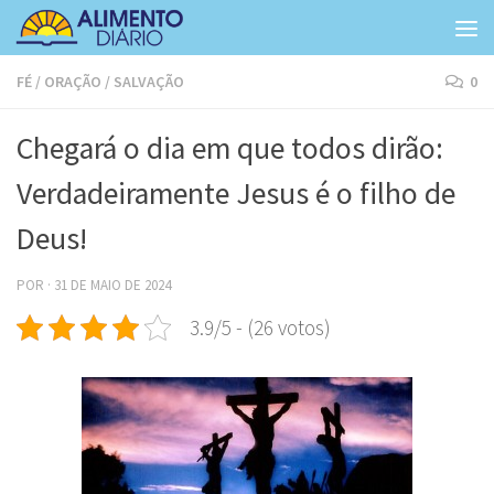
Skip to content
FÉ
/
ORAÇÃO
/
SALVAÇÃO
0
Chegará o dia em que todos dirão:
Verdadeiramente Jesus é o filho de
Deus!
POR
·
31 DE MAIO DE 2024
3.9/5 - (26 votos)