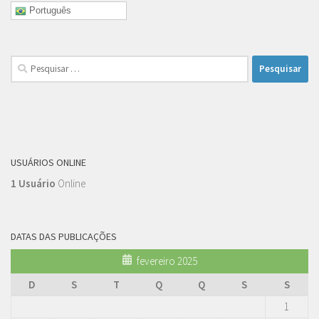
Português
Pesquisar
por:
USUÁRIOS ONLINE
1 Usuário
Online
DATAS DAS PUBLICAÇÕES
fevereiro 2025
D
S
T
Q
Q
S
S
1