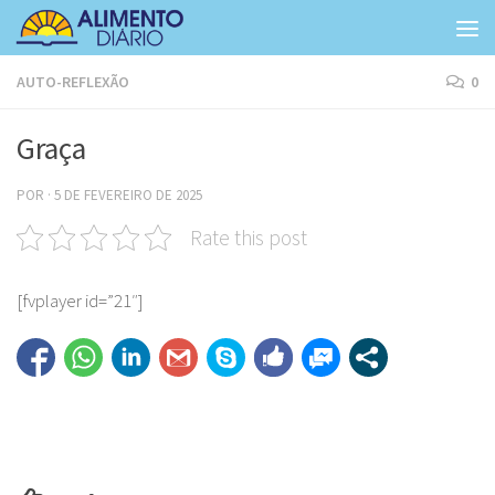
Skip to content
AUTO-REFLEXÃO
0
Graça
POR
·
5 DE FEVEREIRO DE 2025
Rate this post
[fvplayer id=”21″]