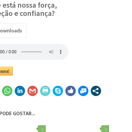
está nossa força,
eção e confiança?
ownloads
.png"
agora!
PODE GOSTAR...
0
0