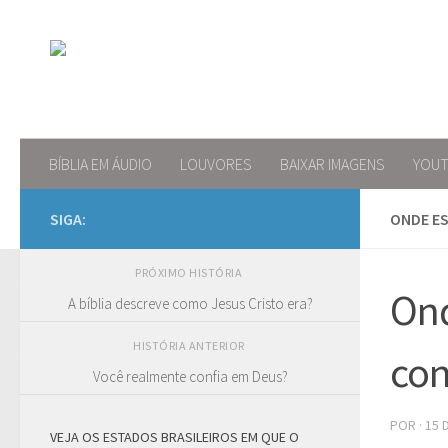
Skip to content
BÍBLIA EM ÁUDIO
LOUVORES
BAIXAR IMAGENS
YOU
SIGA:
ONDE ES
PRÓXIMO HISTÓRIA
Ond
A bíblia descreve como Jesus Cristo era?
HISTÓRIA ANTERIOR
con
Você realmente confia em Deus?
POR
·
15 
VEJA OS ESTADOS BRASILEIROS EM QUE O