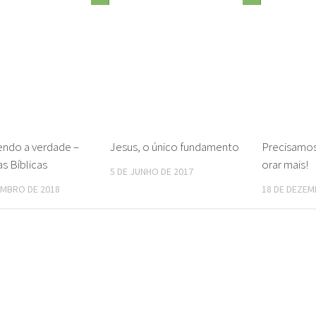
ndo a verdade –
Jesus, o único fundamento
Precisamos
s Bíblicas
orar mais!
5 DE JUNHO DE 2017
EMBRO DE 2018
18 DE DEZEM