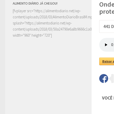
Onde 
ALIMENTO DIÁRIO JÁ CHEGOU!
prot
[fvplayer src="https://alimentodiario.net/wp-
content/uploads/2018/03/AlimentoDiarioBrasilM.mp4"
splash="https://alimentodiario.net/wp-
441
D
content/uploads/2018/03/50a24790e6a8b9666c1a0c6b2a87ad5d2
width="960" height="720"]
Baixar 
VOCÊ 